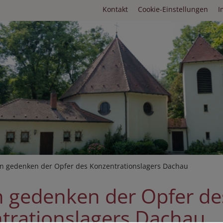
Fußbereichsmenü
Kontakt
Cookie-Einstellungen
I
umb
n gedenken der Opfer des Konzentrationslagers Dachau
n gedenken der Opfer de
trationslagers Dachau