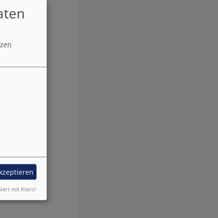
aten
tzen
akzeptieren
siert mit Klaro!