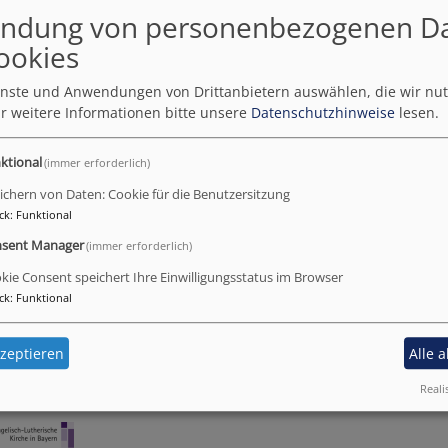
ndung von personenbezogenen D
ookies
ienste und Anwendungen von Drittanbietern auswählen, die wir nu
ung zur ökumenischen Videoandacht
r weitere Informationen bitte unsere
Datenschutzhinweise
lesen.
 der Befreiung und
ktional
(immer erforderlich)
r Opfer im
ichern von Daten: Cookie für die Benutzersitzung
ger Dachau
ck
:
Funktional
sent Manager
(immer erforderlich)
 29. April 2020 um 17 Uhr
kie Consent speichert Ihre Einwilligungsstatus im Browser
sblatt.de
ck
:
Funktional
staettenseelsorge.de
zeptieren
Alle 
Reali