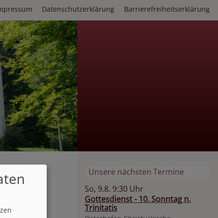
mpressum
Datenschutzerklärung
Barrierefreiheitserklärung
Unsere nächsten Termine
aten
So, 9.8. 9:30 Uhr
Gottesdienst - 10. Sonntag n.
Trinitatis
tzen