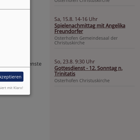
Osterhofen
Christuskirche
Sa, 15.8. 14-16 Uhr
Spielenachmittag mit Angelika
Freundorfer
Osterhofen
Gemeindesaal der
erhofen!
Christuskirche
So, 23.8. 9:30 Uhr
len Gottesdienste
Gottesdienst - 12. Sonntag n.
Trinitatis
akzeptieren
Osterhofen
Christuskirche
siert mit Klaro!