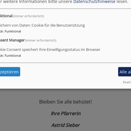
r weitere Informationen bitte unsere
Datenschutzhinweise
lesen.
ktional
(immer erforderlich)
Herzlich Willkommen
ichern von Daten: Cookie für die Benutzersitzung
ck
:
Funktional
 Seiten der Evangelisch-Lutherischen Kirchengemeinde Ost
sent Manager
(immer erforderlich)
Schön, dass Sie da sind. Schauen Sie sich ein wenig um.
kie Consent speichert Ihre Einwilligungsstatus im Browser
ck
:
Funktional
Gottesdienste und Veranstaltungen" werden Sie über aktuel
und Veranstaltungen informiert.
zeptieren
Alle 
Reali
Bleiben Sie alle behütet!
Ihre Pfarrerin
Astrid Sieber