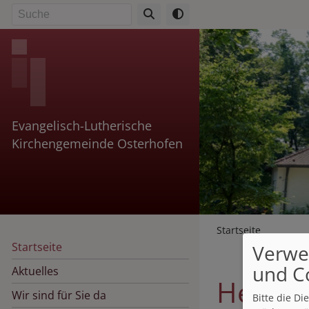
Direkt
Suche
zum
Inhalt
Evangelisch-Lutherische
Kirchengemeinde Osterhofen
Breadcr
Startseite
Startseite
Verwe
und C
Aktuelles
Herzli
Wir sind für Sie da
Bitte die D