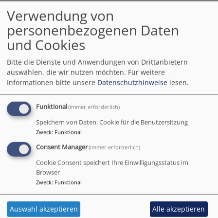
Verwendung von
Stationen im Leben
personenbezogenen Daten
und Cookies
Leben heißt wachsen, lernen, lieben, arbeiten,
Bitte die Dienste und Anwendungen von Drittanbietern
entdecken und loslassen, Glück und Erfolge
auswählen, die wir nutzen möchten.
Für weitere
genießen, mit Tiefschlägen zurecht kommen und
Informationen bitte unsere
Datenschutzhinweise
lesen.
Krisen meistern, ein Zuhause finden - bei Menschen
und an guten Orten.
Funktional
(immer erforderlich)
Speichern von Daten: Cookie für die Benutzersitzung
Ob dies "rund läuft" oder der Boden unter den
Zweck
:
Funktional
Füßen wankt - der Glaube an Gott kann stärkende
Kräfte freisetzen und durch Tiefen hindurch tragen.
Consent Manager
(immer erforderlich)
Gott lenkt den Blick auf das Wesentliche und reicht
Cookie Consent speichert Ihre Einwilligungsstatus im
seine helfende Hand.
Browser
Zweck
:
Funktional
Das will die Kirche weitergeben. Sie begleitet
Menschen auf ihrem Lebens- und Glaubensweg, bei
Auswahl akzeptieren
Alle akzeptieren
wichtigen Ereignissen oder auf einzelnen Etappen;