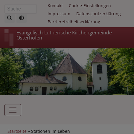
Direkt
Fußbereichsmenü
Kontakt
Cookie-Einstellungen
Suche
zum
Impressum
Datenschutzerklärung
Inhalt
Barrierefreiheitserklärung
Evangelisch-Lutherische Kirchengemeinde
Osterhofen
Hauptnavigation
Breadcrumb
Startseite
Stationen im Leben