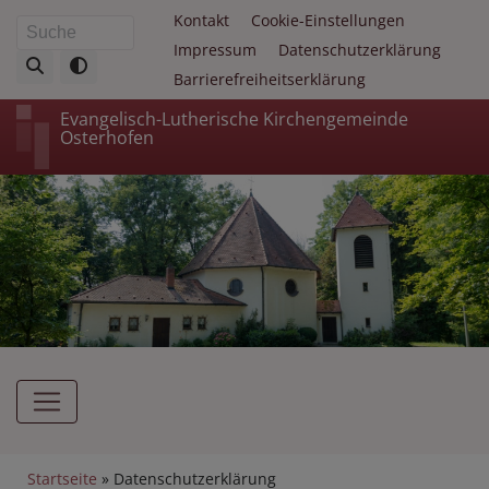
Direkt
Fußbereichsmenü
Kontakt
Cookie-Einstellungen
Suche
zum
Impressum
Datenschutzerklärung
Inhalt
Barrierefreiheitserklärung
Evangelisch-Lutherische Kirchengemeinde
Osterhofen
Hauptnavigation
Breadcrumb
Startseite
Datenschutzerklärung