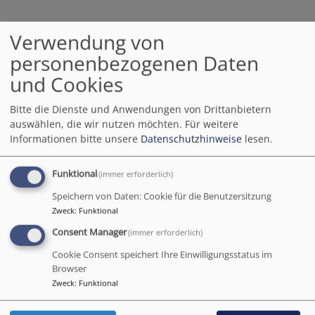
Wir sind für Sie da
Verwendung von
personenbezogenen Daten
und Cookies
Auf dieser Karte sehen Sie die Grenzen unserer
Kirchengemeinde.
Bitte die Dienste und Anwendungen von Drittanbietern
auswählen, die wir nutzen möchten.
Für weitere
Sie erstreckt sich über eine Fläche von 173 km² und
Informationen bitte unsere
Datenschutzhinweise
lesen.
umfasst die die politischen Gemeinden Osterhofen
(ohne Gergweis und Galgweis), Künzing und Moos.
Funktional
(immer erforderlich)
Speichern von Daten: Cookie für die Benutzersitzung
+
Zweck
:
Funktional
−
Consent Manager
(immer erforderlich)
Cookie Consent speichert Ihre Einwilligungsstatus im
Browser
Zweck
:
Funktional