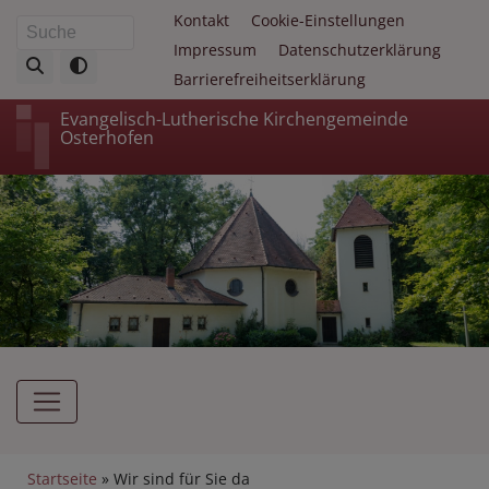
Direkt
Fußbereichsmenü
Kontakt
Cookie-Einstellungen
Suche
zum
Impressum
Datenschutzerklärung
Inhalt
Barrierefreiheitserklärung
Evangelisch-Lutherische Kirchengemeinde
Osterhofen
Hauptnavigation
Breadcrumb
Startseite
Wir sind für Sie da