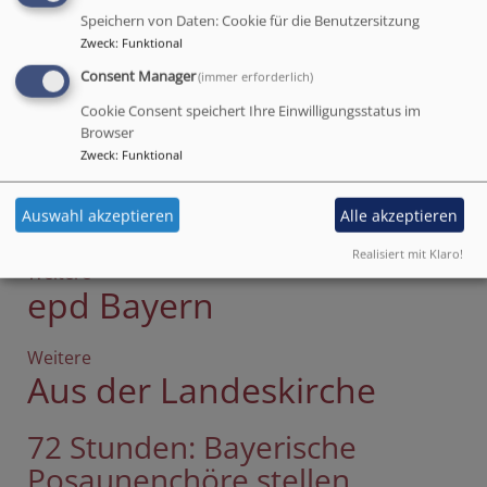
Speichern von Daten: Cookie für die Benutzersitzung
Zweck
:
Funktional
Sonntagsblatt
"Wild Church": Durchatmen im
Consent Manager
(immer erforderlich)
Fürther Stadtwald
Cookie Consent speichert Ihre Einwilligungsstatus im
Browser
Zweck
:
Funktional
Sonntagsblatt
Weitere
Artikel
evangelisch.de
über
Auswahl akzeptieren
Alle akzeptieren
Sonntagsblatt
Realisiert mit Klaro!
Weitere
Artikel
epd Bayern
über
evangelisch.de
Weitere
Artikel
Aus der Landeskirche
über
epd
Bayern
72 Stunden: Bayerische
Posaunenchöre stellen