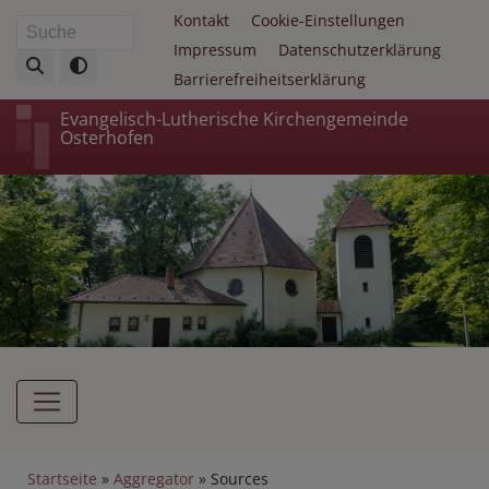
Direkt
Fußbereichsmenü
Kontakt
Cookie-Einstellungen
Suche
zum
Impressum
Datenschutzerklärung
Inhalt
Barrierefreiheitserklärung
Evangelisch-Lutherische Kirchengemeinde
Osterhofen
Hauptnavigation
Breadcrumb
Startseite
Aggregator
Sources