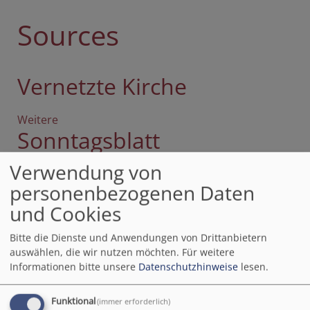
Sources
Vernetzte Kirche
Weitere
Artikel
Sonntagsblatt
über
Vernetzte
Verwendung von
Kirche
Grenzlandposaunentag feiert
personenbezogenen Daten
doppeltes Jubiläum in
und Cookies
Eggenfelden
Bitte die Dienste und Anwendungen von Drittanbietern
Sonntagsblatt
auswählen, die wir nutzen möchten.
Für weitere
Landesbischof Kopp nimmt
Informationen bitte unsere
Datenschutzhinweise
lesen.
nach Berliner Anschlag an CSD
Funktional
(immer erforderlich)
in Nürnberg teil