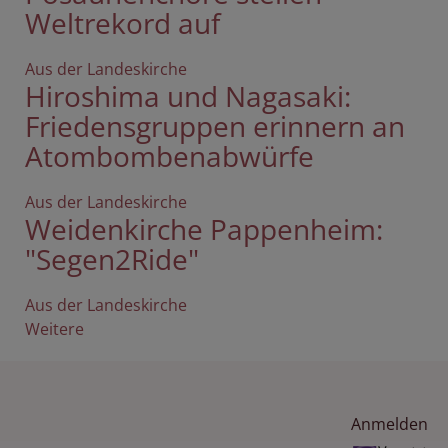
Weltrekord auf
Aus der Landeskirche
Hiroshima und Nagasaki:
Friedensgruppen erinnern an
Atombombenabwürfe
Aus der Landeskirche
Weidenkirche Pappenheim:
"Segen2Ride"
Aus der Landeskirche
Weitere
Artikel
über
Aus
der
Benutzermenü
Anmelden
Landeskirche